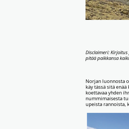
Disclaimeri: Kirjoitus
pitää paikkansa kaikk
Norjan luonnosta on 
käy tässä sitä enää 
koettavaa yhden ihmi
nummimaisesta tunt
upeista rannoista, k