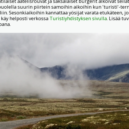
ilaiset aatelisrouvat ja saksalaiset bürgerit alkoivat seil
uolella suurin piirtein samoihin aikoihin kun 'turisti'-te
liin. Sesonkiaikoihin kannattaa yösijat varata etukäteen, j
e käy helposti verkossa
Turistiyhdistyksen sivulla
. Lisää tuv
pana.