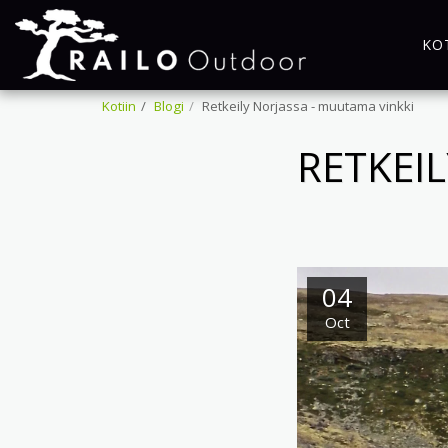
KO
Kotiin
Blogi
Retkeily Norjassa - muutama vinkki
RETKEI
04
Oct