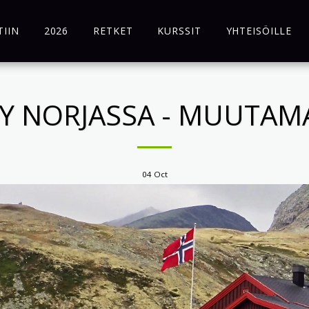
TIIN
2026
RETKET
KURSSIT
YHTEISÖILLE
LY NORJASSA - MUUTAMA
04
Oct