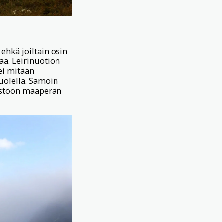
ehkä joiltain osin
a. Leirinuotion
tei mitään
puolella. Samoin
ristöön maaperän