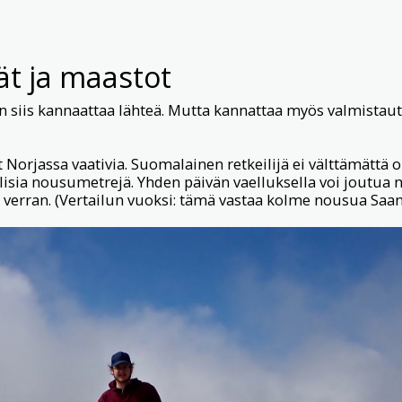
ät ja maastot
siis kannaattaa lähteä. Mutta kannattaa myös valmistautua
t Norjassa vaativia. Suomalainen retkeilijä ei välttämättä 
lisia nousumetrejä. Yhden päivän vaelluksella voi joutu
 verran. (Vertailun vuoksi: tämä vastaa kolme nousua Saan