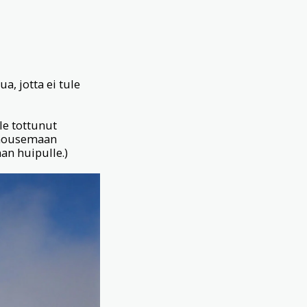
, jotta ei tule
ole tottunut
a nousemaan
an huipulle.)