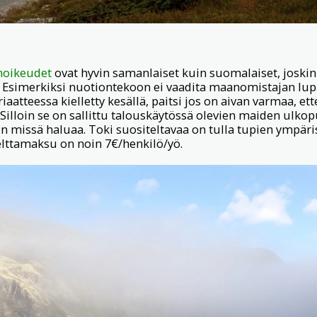
enoikeudet
ovat hyvin samanlaiset kuin suomalaiset, joskin 
Esimerkiksi nuotiontekoon ei vaadita maanomistajan lupa
aatteessa kielletty kesällä, paitsi jos on aivan varmaa, et
 Silloin se on sallittu talouskäytössä olevien maiden ulko
ein missä haluaa. Toki suositeltavaa on tulla tupien ympä
elttamaksu on noin 7€/henkilö/yö.