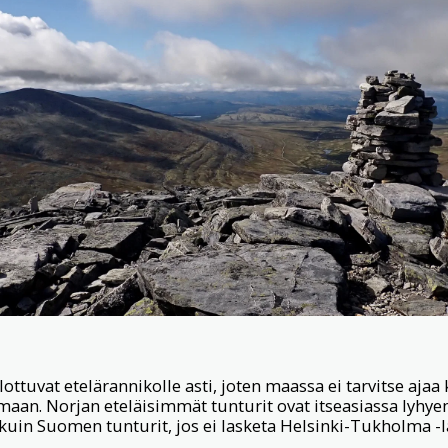
ottuvat etelärannikolle asti, joten maassa ei tarvitse ajaa
maan. Norjan eteläisimmät tunturit ovat itseasiassa ly
kuin Suomen tunturit, jos ei lasketa Helsinki-Tukholma -l