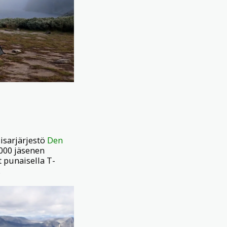
isarjärjestö
Den
 000 jäsenen
t punaisella T-
.