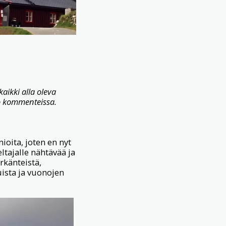
kaikki alla oleva
ro kommenteissa.
ioita, joten en nyt
ltajalle nähtävää ja
rkänteistä,
ista ja vuonojen