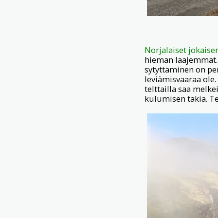
Norjalaiset jokais
hieman laajemmat. 
sytyttäminen on peri
leviämisvaaraa ole.
telttailla saa melk
kulumisen takia. T