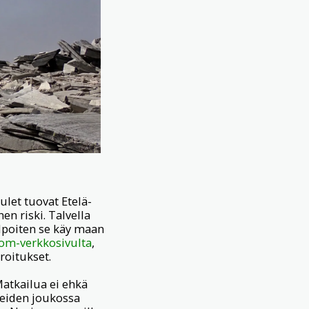
ulet tuovat Etelä-
en riski. Talvella
elpoiten se käy maan
om-verkkosivulta
,
roitukset.
Matkailua ei ehkä
teiden joukossa