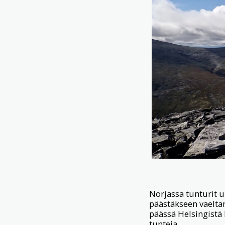
Norjassa tunturit ul
päästäkseen vaelta
päässä Helsingistä 
tunteja.