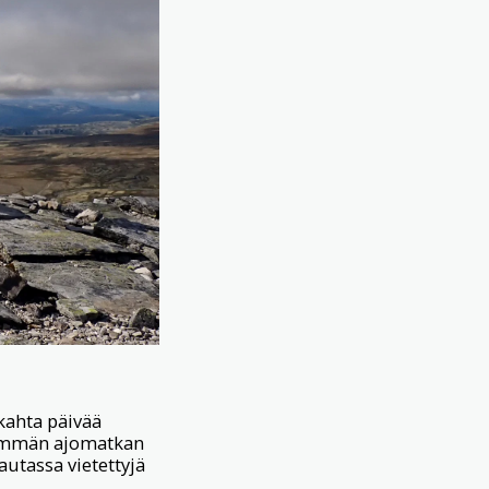
 kahta päivää
hyemmän ajomatkan
autassa vietettyjä