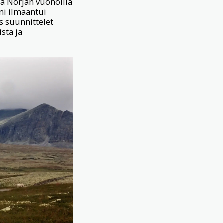
ata Norjan vuonoilla
rmi ilmaantui
os suunnittelet
ista ja