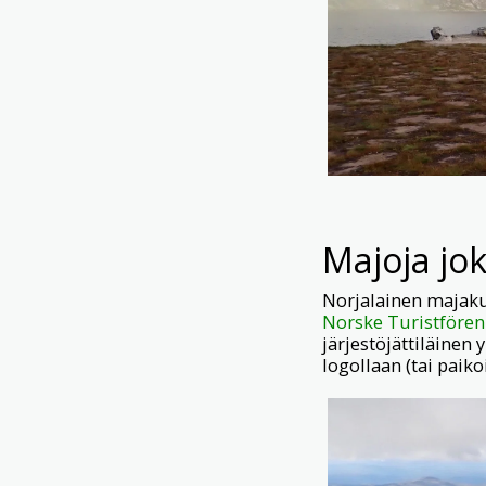
Majoja jo
Norjalainen majaku
Norske Turistföre
järjestöjättiläinen
logollaan (tai paiko