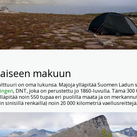
kaiseen makuun
lttuuri on oma lukunsa. Majoja ylläpitää Suomen Ladun s
ningen
, DNT, joka on perustettu jo 1860-luvulla. Tämä 300
 ylläpitää noin 550 tupaa eri puolilla maata ja on merkannu
in sinisillä renkailla) noin 20 000 kilometriä vaellusreittejä