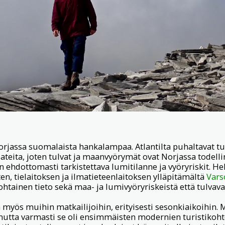
orjassa suomalaista hankalampaa. Atlantilta puhaltavat tu
ateita, joten tulvat ja maanvyörymät ovat Norjassa todellin
n ehdottomasti tarkistettava lumitilanne ja vyöryriskit. H
n, tielaitoksen ja ilmatieteenlaitoksen ylläpitämältä
Vars
ohtainen tieto sekä maa- ja lumivyöryriskeistä että tulvava
myös muihin matkailijoihin, erityisesti sesonkiaikoihin. 
 mutta varmasti se oli ensimmäisten modernien turistikoh