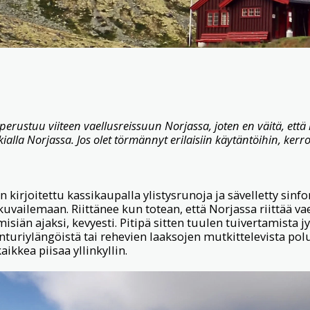
 perustuu viiteen vaellusreissuun Norjassa, joten en väitä, että 
ialla Norjassa. Jos olet törmännyt erilaisiin käytäntöihin, ker
kirjoitettu kassikaupalla ylistysrunoja ja sävelletty sinfon
kuvailemaan. Riittänee kun totean, että Norjassa riittää vae
siän ajaksi, kevyesti. Pitipä sitten tuulen tuivertamista jy
uriylängöistä tai rehevien laaksojen mutkittelevista polu
aikkea piisaa yllinkyllin.