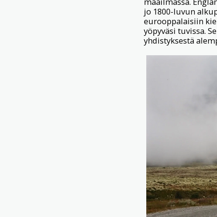
maailmassa. Englant
jo 1800-luvun alkup
eurooppalaisiin kie
yöpyväsi tuvissa. S
yhdistyksestä alem