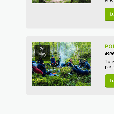
Lu
PO
26
490
€
May
Tule
pari
Lu