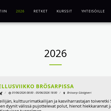
TIIN
2026
RETKET
KURSSIT
YHTEISÖILLE
2026
ELLUSVIIKKO BRÖSARPISSA
€
01/06/2026 08:00 - 05/06/2026 18:00
Brösarp Gästgiveri
eilijän, kulttuurimatkailijan ja kasviharrastajan toiveretki
ien dyynit välissä pujottelevat polut, hienot hiekkarannat j
tlaatuisen tunnelman.