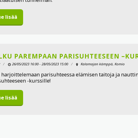
e lisää
LKU PAREMPAAN PARISUHTEESEEN –KUR
26/05/2023 16:00 - 28/05/2023 15:00
Kalamajan kämppä, Komio
 harjoittelemaan parisuhteessa elämisen taitoja ja nau
suhteeseen -kurssille!
e lisää