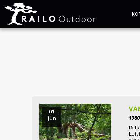
KO
VA
01
1980
Jun
Retk
Loiv
ainu