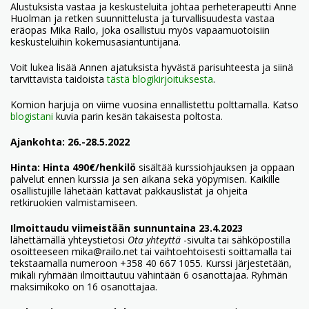
Alustuksista vastaa ja keskusteluita johtaa perheterapeutti Anne
Huolman ja retken suunnittelusta ja turvallisuudesta vastaa
eräopas Mika Railo, joka osallistuu myös vapaamuotoisiin
keskusteluihin kokemusasiantuntijana.
Voit lukea lisää Annen ajatuksista hyvästä parisuhteesta ja siinä
tarvittavista taidoista
tästä blogikirjoituksesta
.
Komion harjuja on viime vuosina ennallistettu polttamalla. Katso
blogistani
kuvia parin kesän takaisesta poltosta.
Ajankohta: 26.-28.5.2022
Hinta: Hinta 490€/henkilö
sisältää kurssiohjauksen ja oppaan
palvelut ennen kurssia ja sen aikana sekä yöpymisen. Kaikille
osallistujille lähetään kattavat pakkauslistat ja ohjeita
retkiruokien valmistamiseen.
Ilmoittaudu viimeistään sunnuntaina 23.4.2023
lähettämällä yhteystietosi
Ota yhteyttä
-sivulta tai sähköpostilla
osoitteeseen mika@railo.net tai vaihtoehtoisesti soittamalla tai
tekstaamalla numeroon +358 40 667 1055. Kurssi järjestetään,
mikäli ryhmään ilmoittautuu vähintään 6 osanottajaa. Ryhmän
maksimikoko on 16 osanottajaa.