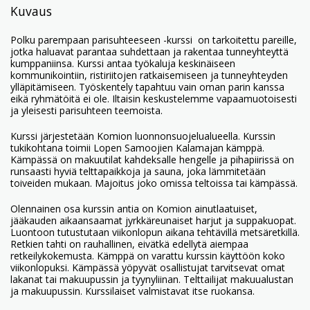
Kuvaus
Polku parempaan parisuhteeseen -kurssi on tarkoitettu pareille,
jotka haluavat parantaa suhdettaan ja rakentaa tunneyhteyttä
kumppaniinsa. Kurssi antaa työkaluja keskinäiseen
kommunikointiin, ristiriitojen ratkaisemiseen ja tunneyhteyden
ylläpitämiseen. Työskentely tapahtuu vain oman parin kanssa
eikä ryhmätöitä ei ole. Iltaisin keskustelemme vapaamuotoisesti
ja yleisesti parisuhteen teemoista.
Kurssi järjestetään Komion luonnonsuojelualueella. Kurssin
tukikohtana toimii Lopen Samoojien Kalamajan kämppä.
Kämpässä on makuutilat kahdeksalle hengelle ja pihapiirissä on
runsaasti hyviä telttapaikkoja ja sauna, joka lämmitetään
toiveiden mukaan. Majoitus joko omissa teltoissa tai kämpässä.
Olennainen osa kurssin antia on Komion ainutlaatuiset,
jääkauden aikaansaamat jyrkkäreunaiset harjut ja suppakuopat.
Luontoon tutustutaan viikonlopun aikana tehtävillä metsäretkillä.
Retkien tahti on rauhallinen, eivätkä edellytä aiempaa
retkeilykokemusta. Kämppä on varattu kurssin käyttöön koko
viikonlopuksi. Kämpässä yöpyvät osallistujat tarvitsevat omat
lakanat tai makuupussin ja tyynyliinan. Telttailijat makuualustan
ja makuupussin. Kurssilaiset valmistavat itse ruokansa.