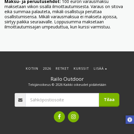
Maksu- ja peruutusehdot:
100 euron varausmaksu
maksetaan viikon sisällä ilmoittautumisesta. Varaus on sitova
eikä summaa palauteta, mikäli osallistuja peruttaa
osallistumisensa. Mikäli varausmaksua ei makseta ajoissa,
siirtyy paikka seuraavalle. Loppusumma maksetaan
ilmoittautumisajan umpeuduttua, kun kurssi varmistuu.
KOTIIN
2026
RETKET
KURSSIT
LISÄÄ
Railo Outdoor
Tekijänoikeus © 2026 Kaikki oikeudet pidätetään
Tilaa